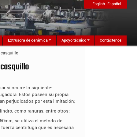
English
Español
Extrusora de cerámica
Apoyo técnico
Contáctenos
 casquillo
 casquillo
ar si ocurre lo siguiente:
ifugadora. Estos poseen su propia
an perjudicados por esta limitación;
ilindro, como ranuras, entre otros;
 60mm, se utiliza el método de
a fuerza centrifuga que es necesaria