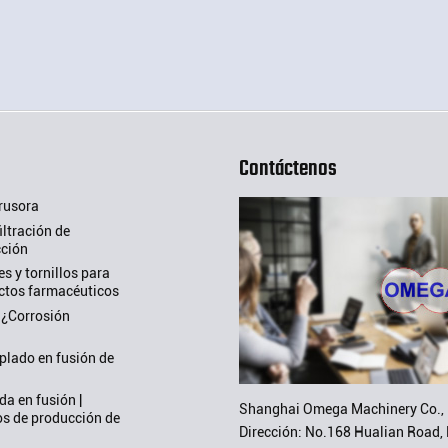
Contáctenos
trusora
ltración de
cción
es y tornillos para
uctos farmacéuticos
 ¿Corrosión
plado en fusión de
a en fusión |
Shanghai Omega Machinery Co., 
s de producción de
Dirección: No.168 Hualian Road, 