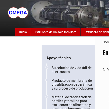
Inicio
Extrusora de un solo tornillo
Extrusora de dobl
Ho
En
Apoyo técnico
Su solución de vida útil de
Al f
la extrusora
Producto de membrana de
ultrafiltración de cerámica
y su proceso de producción
Material de fabricación de
barriles y tornillos para
extrusoras de alimentos y
productos farmacéuticos