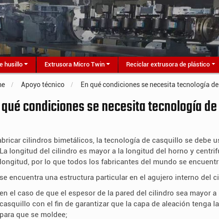
e husillo
Extrusora Micro Twin
Reciclar extrusora de plástico
me
Apoyo técnico
En qué condiciones se necesita tecnología de
 qué condiciones se necesita tecnología de
abricar cilindros bimetálicos, la tecnología de casquillo se debe us
La longitud del cilindro es mayor a la longitud del horno y centr
longitud, por lo que todos los fabricantes del mundo se encuentr
se encuentra una estructura particular en el agujero interno del c
en el caso de que el espesor de la pared del cilindro sea mayor a
casquillo con el fin de garantizar que la capa de aleación tenga l
para que se moldee;